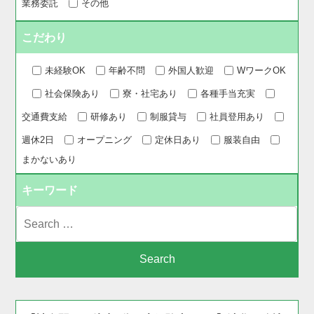
業務委託
その他
こだわり
未経験OK
年齢不問
外国人歓迎
WワークOK
社会保険あり
寮・社宅あり
各種手当充実
交通費支給
研修あり
制服貸与
社員登用あり
週休2日
オープニング
定休日あり
服装自由
まかないあり
Search
キーワード
for: