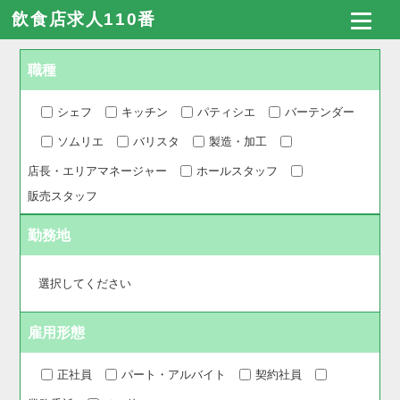
飲食店求人110番
職種
シェフ
キッチン
パティシエ
バーテンダー
ソムリエ
バリスタ
製造・加工
店長・エリアマネージャー
ホールスタッフ
販売スタッフ
勤務地
雇用形態
正社員
パート・アルバイト
契約社員