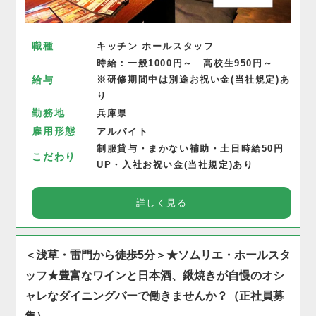
職種
キッチン ホールスタッフ
時給：一般1000円～ 高校生950円～
給与
※研修期間中は別途お祝い金(当社規定)あ
り
勤務地
兵庫県
雇用形態
アルバイト
制服貸与・まかない補助・土日時給50円
こだわり
UP・入社お祝い金(当社規定)あり
詳しく見る
＜浅草・雷門から徒歩5分＞★ソムリエ・ホールスタ
ッフ★豊富なワインと日本酒、鍬焼きが自慢のオシ
ャレなダイニングバーで働きませんか？（正社員募