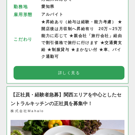
勤務地
愛知県
雇用形態
アルバイト
★昇給あり（給与は経験・能力考慮） ★
開店後は月収制へ昇給有り 20万～25万
能力に応じて ★親会社「旅行会社」経由
こだわり
で割引価格で旅行に行けます ★交通費支
給 ★制服貸与 ★まかない付 ★車、バイ
ク通勤可
詳しく見る
【正社員・経験者急募】関西エリアを中心としたセ
ントラルキッチンの正社員を募集中！
株式会社Mahalo