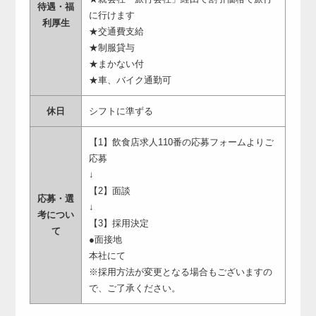
待遇・福
に行けます
利厚生
★交通費支給
★制服貸与
★まかない付
★車、バイク通勤可
休日
シフトに準ずる
【1】飲食店求人110番の応募フォームよりご
応募
↓
【2】面談
応募・選
↓
考につい
【3】採用決定
て
●面接地
本社にて
※採用方法が変更となる場合もございますの
で、ご了承ください。