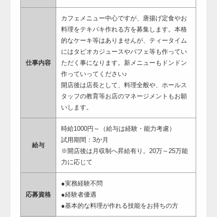
カフェメニュー中心ですが、唐揚げ定食やお
料理をテキパキ作れる方を募集します。本格
的なケーキ等はありませんが、ティータイム
にはタピオカジュースやパフェ等も作ってい
仕事内容
ただく事になります。新メニューもドンドン
作っていってください♪
開店後は店長として、料理全般や、ホールス
タッフの教育等お店のマネージメントもお願
いします。
時給1000円～（給与は経験・能力考慮）
試用期間：3か月
給与
※開店後は月収制へ昇給有り。20万～25万能
力に応じて
●実務経験不問
応募資格
●経験者優遇
●基本的な料理が作れる技能をお持ちの方