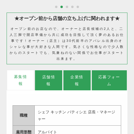
1
2
3
4
5
★オープン前から店舗の立ち上げに関われます★
オープン前のお店なので、オーナーと店長候補の2人と、二
人三脚で開店準備から共に成功を目指して頂く夢のあるお仕
事です！オーナー（店主）は30代前半のアパレル出身のオ
シャレな事が大好きな人間です。気さくな性格なので少人数
からのスタートでも、気兼ねのない関係でお仕事がスタート
出来ます。
募集情
店舗情
企業情
応募フォー
報
報
報
ム
シェフ キッチン パティシエ 店長・マネージ
職種
ャー
雇用形態
アルバイト